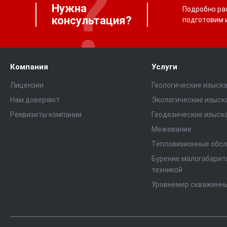
Нужна
Подробно рас
консультация?
подготовим 
Компания
Услуги
Лицензии
Геологические изыск
Нам доверяют
Экологические изыск
Реквизиты компании
Геодезические изыск
Межевание
Тепловизионные обс
Бурение малогабарит
техникой
Уровнемер скважинн