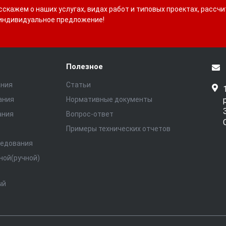
скажем о наших услугах, видах работ и типовых проектах, рассч
индивидуальное предложение!
Полезное
ания
Статьи
ания
Нормативные документы
ания
Вопрос-ответ
Примеры технических отчетов
ледования
ной(ручной)
ый